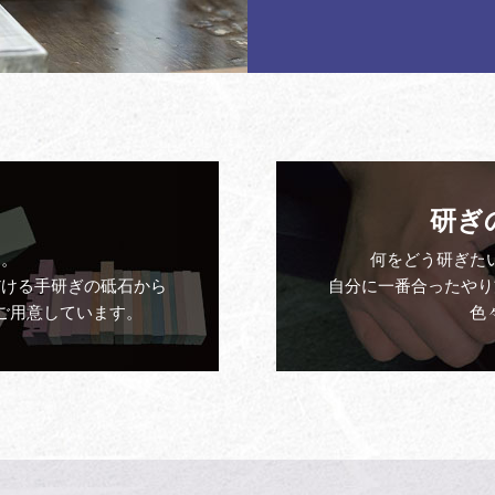
研ぎ
す。
何をどう研ぎた
だける手研ぎの砥石から
自分に一番合ったやり
ご用意しています。
色