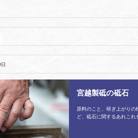
0日
宮越製砥の砥石
ンディング
原料のこと、研ぎ上がりの
ど、砥石に関するあれこれ
ング初挑戦