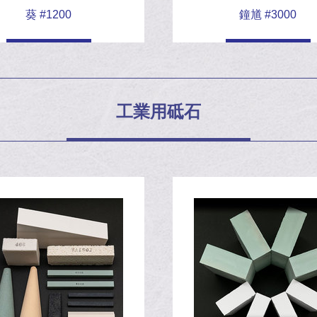
葵 #1200
鐘馗 #3000
した
工業用砥石