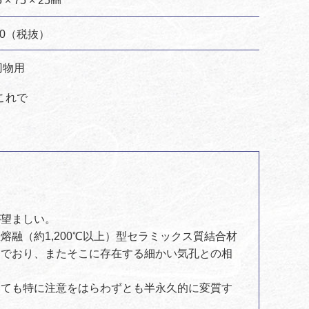
 × 75 × 25㎜
00（税抜）
刃物用
これで
が望ましい。
融（約1,200℃以上）型セラミックス質結合材
いでおり、またそこに存在する細かい気孔との相
いても特に注意をはらわずとも半永久的に変質す