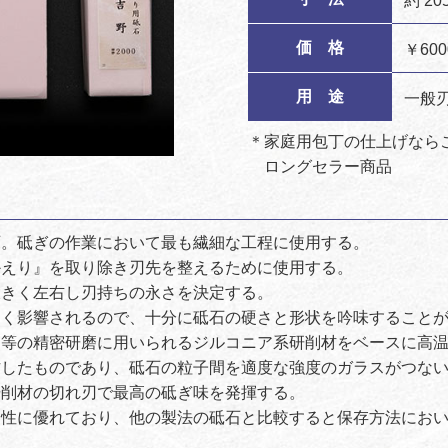
約 205
価 格
￥60
用 途
一般
＊家庭用包丁の仕上げなら
ロングセラー商品
石。砥ぎの作業において最も繊細な工程に使用する。
かえり』を取り除き刃先を整えるために使用する。
大きく左右し刃持ちの永さを決定する。
きく影響されるので、十分に砥石の硬さと形状を吟味すること
等の精密研磨に用いられるジルコニア系研削材をベースに高温熔
作したものであり、砥石の粒子間を適度な強度のガラスがつな
研削材の切れ刃で最高の砥ぎ味を発揮する。
リ性に優れており、他の製法の砥石と比較すると保存方法にお