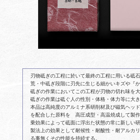
刃物砥ぎの工程に於いて最終の工程に用いる砥
荒・中砥ぎ段階に刃先に生じる細かいキズや『
砥ぎの作業においてこの工程が刃物の切れ味を
砥ぎの作業は砥ぐ人の性別・体格・体力等に大
本品は高純度のアルミナ系研削材及び磁気ヘッド
を配合した原料を 高圧成型・高温焼成して製
乗効果によって砥面に浮出た状態の常に新しい
製法上の効果として耐候性・耐酸性・耐アルカ
る事無くその性能を持続する。