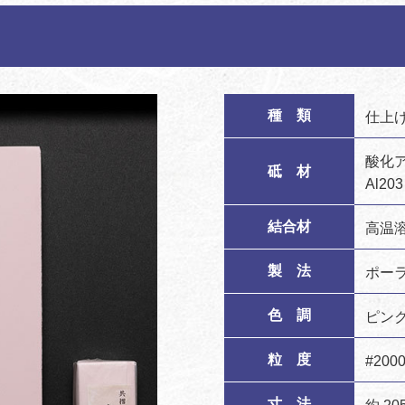
種 類
仕上
酸化
砥 材
Al20
結合材
高温
製 法
ポー
色 調
ピン
粒 度
#200
寸 法