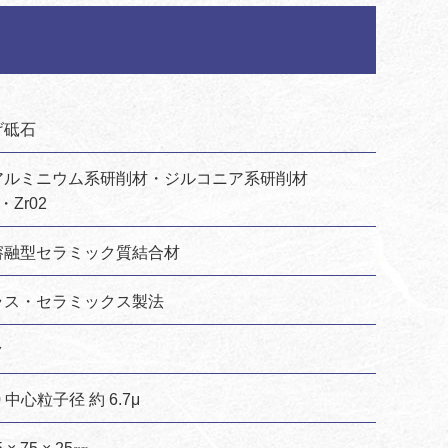
げ砥石
アルミニウム系研削材・ジルコニア系研削材
3・Zr02
溶融型セラミック質結合材
ラス・セラミックス製法
ク
0 中心粒子径 約 6.7μ